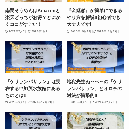
南関そうめんはAmazonと
『金継ぎ』が簡単にできる
楽天どっちがお得？とにか
やり方を解説!!初心者でも
くココがすごい！
大丈夫です!!
2021年7月7日
2022年1月9日
2020年10月19日
2021年12月23日
『ケサランパサラン』は実
地獄先生ぬ～べ～の『ケサ
在する!?加茂水族館にある
ランパサラン』とオロチの
ものとは!!
対決が衝撃的!!
2020年9月2日
2021年12月23日
2020年8月30日
2021年12月23日