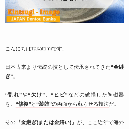
こんにちはTakatomiです。
日本古来より伝統の技として伝承されてきた
“金継
ぎ”
。
“割れ”
や
“欠け”
、
“ヒビ”
などの破損した陶磁器
を、
“修復”
と
“装飾”
の両面から蘇らせる技法
だ。
その
『金継ぎ(または金繕い)』
が、ここ近年で海外